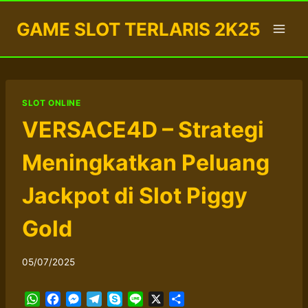
Skip
GAME SLOT TERLARIS 2K25
to
content
SLOT ONLINE
VERSACE4D – Strategi
Meningkatkan Peluang
Jackpot di Slot Piggy
Gold
05/07/2025
W
F
M
T
S
L
X
S