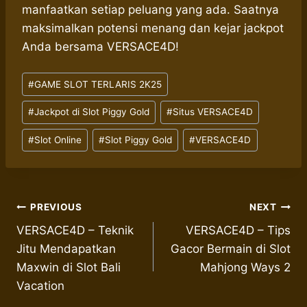
manfaatkan setiap peluang yang ada. Saatnya
maksimalkan potensi menang dan kejar jackpot
Anda bersama VERSACE4D!
Post
#
GAME SLOT TERLARIS 2K25
Tags:
#
Jackpot di Slot Piggy Gold
#
Situs VERSACE4D
#
Slot Online
#
Slot Piggy Gold
#
VERSACE4D
Post
PREVIOUS
NEXT
VERSACE4D – Teknik
VERSACE4D – Tips
navigation
Jitu Mendapatkan
Gacor Bermain di Slot
Maxwin di Slot Bali
Mahjong Ways 2
Vacation