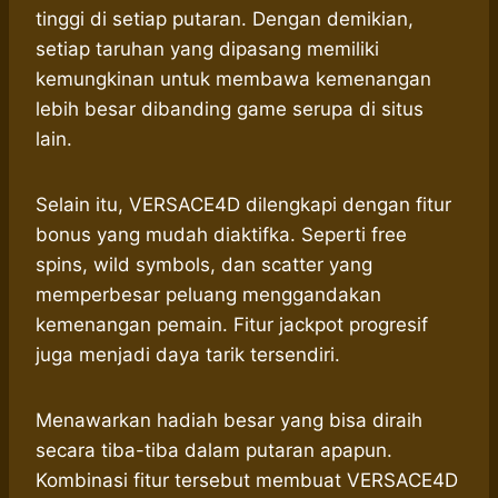
tinggi di setiap putaran. Dengan demikian,
setiap taruhan yang dipasang memiliki
kemungkinan untuk membawa kemenangan
lebih besar dibanding game serupa di situs
lain.
Selain itu, VERSACE4D dilengkapi dengan fitur
bonus yang mudah diaktifka. Seperti free
spins, wild symbols, dan scatter yang
memperbesar peluang menggandakan
kemenangan pemain. Fitur jackpot progresif
juga menjadi daya tarik tersendiri.
Menawarkan hadiah besar yang bisa diraih
secara tiba-tiba dalam putaran apapun.
Kombinasi fitur tersebut membuat VERSACE4D