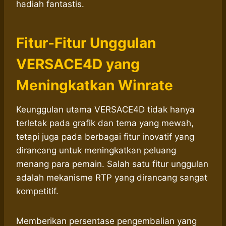
hadiah fantastis.
Fitur-Fitur Unggulan
VERSACE4D yang
Meningkatkan Winrate
Keunggulan utama VERSACE4D tidak hanya
terletak pada grafik dan tema yang mewah,
tetapi juga pada berbagai fitur inovatif yang
dirancang untuk meningkatkan peluang
menang para pemain. Salah satu fitur unggulan
adalah mekanisme RTP yang dirancang sangat
kompetitif.
Memberikan persentase pengembalian yang