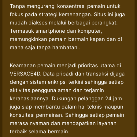
Tanpa mengurangi konsentrasi pemain untuk
fokus pada strategi kemenangan. Situs ini juga
mudah diakses melalui berbagai perangkat.
Termasuk smartphone dan komputer,
memungkinkan pemain bermain kapan dan di
mana saja tanpa hambatan..
Keamanan pemain menjadi prioritas utama di
VERSACE4D. Data pribadi dan transaksi dijaga
dengan sistem enkripsi terkini sehingga setiap
aktivitas pengguna aman dan terjamin
kerahasiaannya. Dukungan pelanggan 24 jam
juga siap membantu dalam hal teknis maupun
konsultasi permainan. Sehingga setiap pemain
merasa nyaman dan mendapatkan layanan
terbaik selama bermain.