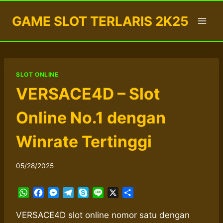
Skip
GAME SLOT TERLARIS 2K25
to
content
SLOT ONLINE
VERSACE4D – Slot
Online No.1 dengan
Winrate Tertinggi
05/28/2025
W
F
M
T
S
L
X
S
h
a
e
e
k
i
h
a
c
s
l
y
n
a
VERSACE4D slot online nomor satu dengan