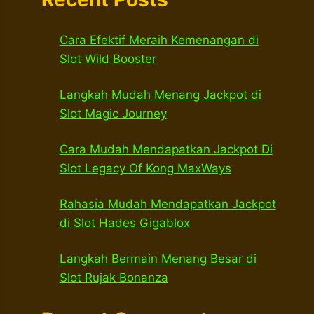
Cara Efektif Meraih Kemenangan di
Slot Wild Booster
Langkah Mudah Menang Jackpot di
Slot Magic Journey
Cara Mudah Mendapatkan Jackpot Di
Slot Legacy Of Kong MaxWays
Rahasia Mudah Mendapatkan Jackpot
di Slot Hades Gigablox
Langkah Bermain Menang Besar di
Slot Rujak Bonanza