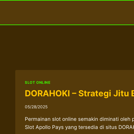
Skip
to
content
SLOT ONLINE
DORAHOKI – Strategi Jitu 
05/28/2025
Permainan slot online semakin diminati oleh 
Slot Apollo Pays yang tersedia di situs DOR