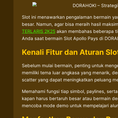
Slot ini menawarkan pengalaman bermain 
besar. Namun, agar bisa meraih hasil maksimal
TERLARIS 2K25
akan membahas beberapa t
Anda saat bermain Slot Apollo Pays di DORA
Kenali Fitur dan Aturan Slo
Sebelum mulai bermain, penting untuk mengena
memiliki tema luar angkasa yang menarik, de
scatter yang dapat meningkatkan peluang m
Memahami fungsi tiap simbol, paylines, se
kapan harus bertaruh besar atau bermain de
mencoba mode demo untuk mempelajari alur 