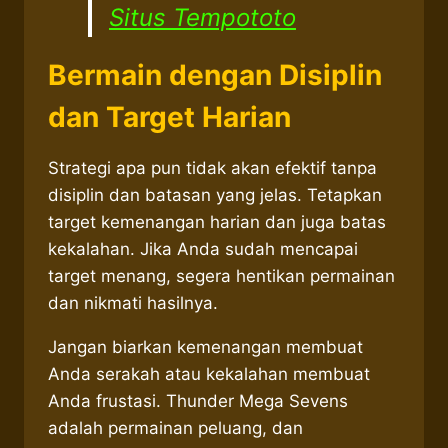
Situs Tempototo
Bermain dengan Disiplin
dan Target Harian
Strategi apa pun tidak akan efektif tanpa
disiplin dan batasan yang jelas. Tetapkan
target kemenangan harian dan juga batas
kekalahan. Jika Anda sudah mencapai
target menang, segera hentikan permainan
dan nikmati hasilnya.
Jangan biarkan kemenangan membuat
Anda serakah atau kekalahan membuat
Anda frustasi. Thunder Mega Sevens
adalah permainan peluang, dan