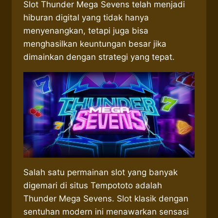
Slot Thunder Mega Sevens telah menjadi
hiburan digital yang tidak hanya
menyenangkan, tetapi juga bisa
menghasilkan keuntungan besar jika
dimainkan dengan strategi yang tepat.
Salah satu permainan slot yang banyak
digemari di situs Tempototo adalah
Thunder Mega Sevens. Slot klasik dengan
sentuhan modern ini menawarkan sensasi