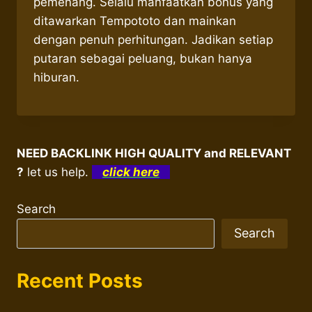
pemenang. Selalu manfaatkan bonus yang
ditawarkan Tempototo dan mainkan
dengan penuh perhitungan. Jadikan setiap
putaran sebagai peluang, bukan hanya
hiburan.
NEED BACKLINK HIGH QUALITY and RELEVANT
?
let us help.
click here
Search
Search
Recent Posts