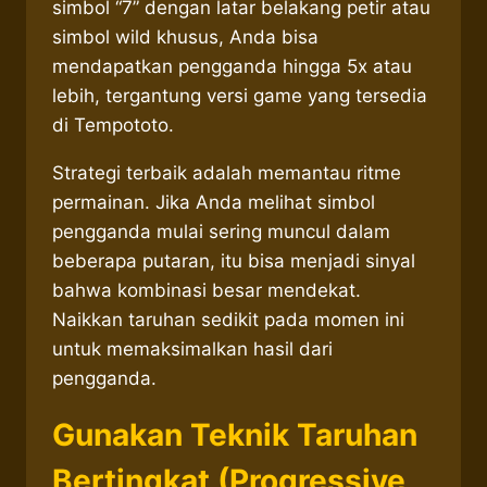
simbol “7” dengan latar belakang petir atau
simbol wild khusus, Anda bisa
mendapatkan pengganda hingga 5x atau
lebih, tergantung versi game yang tersedia
di Tempototo.
Strategi terbaik adalah memantau ritme
permainan. Jika Anda melihat simbol
pengganda mulai sering muncul dalam
beberapa putaran, itu bisa menjadi sinyal
bahwa kombinasi besar mendekat.
Naikkan taruhan sedikit pada momen ini
untuk memaksimalkan hasil dari
pengganda.
Gunakan Teknik Taruhan
Bertingkat (Progressive