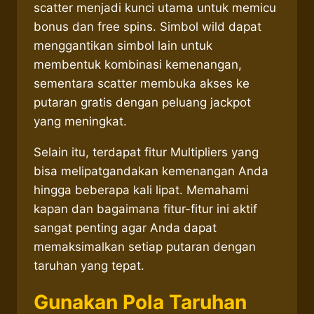
scatter menjadi kunci utama untuk memicu
bonus dan free spins. Simbol wild dapat
menggantikan simbol lain untuk
membentuk kombinasi kemenangan,
sementara scatter membuka akses ke
putaran gratis dengan peluang jackpot
yang meningkat.
Selain itu, terdapat fitur Multipliers yang
bisa melipatgandakan kemenangan Anda
hingga beberapa kali lipat. Memahami
kapan dan bagaimana fitur-fitur ini aktif
sangat penting agar Anda dapat
memaksimalkan setiap putaran dengan
taruhan yang tepat.
Gunakan Pola Taruhan