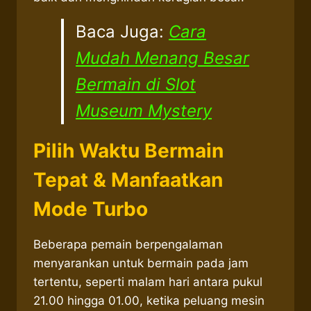
Baca Juga:
Cara
Mudah Menang Besar
Bermain di Slot
Museum Mystery
Pilih Waktu Bermain
Tepat & Manfaatkan
Mode Turbo
Beberapa pemain berpengalaman
menyarankan untuk bermain pada jam
tertentu, seperti malam hari antara pukul
21.00 hingga 01.00, ketika peluang mesin