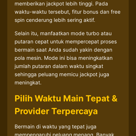
memberikan jackpot lebih tinggi. Pada
waktu-waktu tersebut, fitur bonus dan free
spin cenderung lebih sering aktif.
Selain itu, manfaatkan mode turbo atau
putaran cepat untuk mempercepat proses
bermain saat Anda sudah yakin dengan
pola mesin. Mode ini bisa meningkatkan
jumlah putaran dalam waktu singkat
sehingga peluang memicu jackpot juga
meningkat.
Pilih Waktu Main Tepat &
Provider Terpercaya
Bermain di waktu yang tepat juga
mempengaruhi peluang menang. Banyak