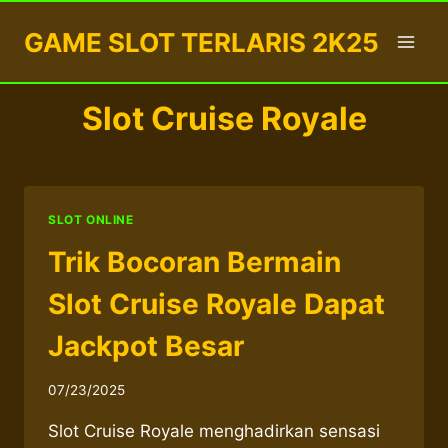
Skip
GAME SLOT TERLARIS 2K25
to
content
Slot Cruise Royale
SLOT ONLINE
Trik Bocoran Bermain
Slot Cruise Royale Dapat
Jackpot Besar
07/23/2025
Slot Cruise Royale menghadirkan sensasi