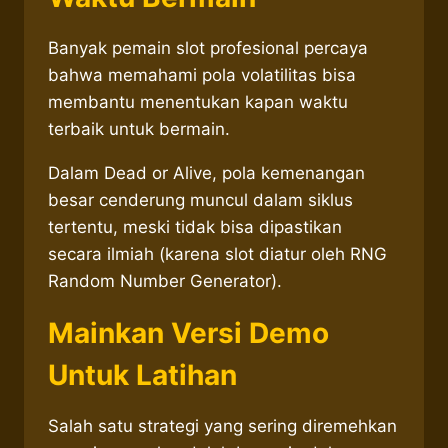
Banyak pemain slot profesional percaya
bahwa memahami pola volatilitas bisa
membantu menentukan kapan waktu
terbaik untuk bermain.
Dalam Dead or Alive, pola kemenangan
besar cenderung muncul dalam siklus
tertentu, meski tidak bisa dipastikan
secara ilmiah (karena slot diatur oleh RNG
Random Number Generator).
Mainkan Versi Demo
Untuk Latihan
Salah satu strategi yang sering diremehkan