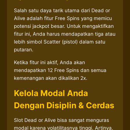
Salah satu daya tarik utama dari Dead or
Alive adalah fitur Free Spins yang memicu
potensi jackpot besar. Untuk mengaktifkan
fitur ini, Anda harus mendapatkan tiga atau
lebih simbol Scatter (pistol) dalam satu
putaran.
Ketika fitur ini aktif, Anda akan
mendapatkan 12 Free Spins dan semua
kemenangan akan dikalikan 2x.
Kelola Modal Anda
Dengan Disiplin & Cerdas
Slot Dead or Alive bisa sangat menguras
modal karena volatilitasnya tinggi. Artinya,