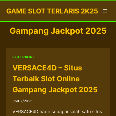
Skip
GAME SLOT TERLARIS 2K25
to
content
Gampang Jackpot 2025
SLOT ONLINE
VERSACE4D – Situs
Terbaik Slot Online
Gampang Jackpot 2025
05/07/2025
VERSACE4D hadir sebagai salah satu situs