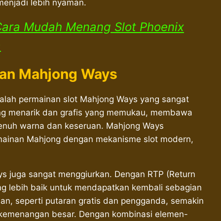
enjadi lebih nyaman.
ara Mudah Menang Slot Phoenix
a
inan Mahjong Ways
adalah permainan slot Mahjong Ways yang sangat
ang menarik dan grafis yang memukau, membawa
enuh warna dan keseruan. Mahjong Ways
rmainan Mahjong dengan mekanisme slot modern,
s juga sangat menggiurkan. Dengan RTP (Return
uang lebih baik untuk mendapatkan kembali sebagian
han, seperti putaran gratis dan pengganda, semakin
 kemenangan besar. Dengan kombinasi elemen-