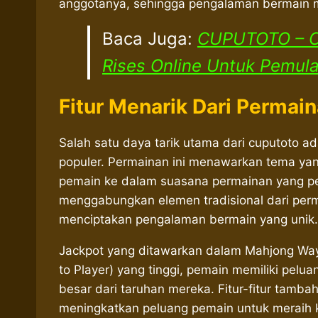
anggotanya, sehingga pengalaman bermain m
Baca Juga:
CUPUTOTO – C
Rises Online Untuk Pemul
Fitur Menarik Dari Perma
Salah satu daya tarik utama dari cuputoto 
populer. Permainan ini menawarkan tema y
pemain ke dalam suasana permainan yang p
menggabungkan elemen tradisional dari pe
menciptakan pengalaman bermain yang unik.
Jackpot yang ditawarkan dalam Mahjong Way
to Player) yang tinggi, pemain memiliki pel
besar dari taruhan mereka. Fitur-fitur tamba
meningkatkan peluang pemain untuk meraih