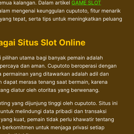
emua kalangan. Dalam artikel
GAME SLOT
lam mengenai keunggulan cuputoto, fitur menarik
yang tepat, serta tips untuk meningkatkan peluang
ai Situs Slot Online
 pilihan utama bagi banyak pemain adalah
terpercaya dan aman. Cuputoto beroperasi dengan
 permainan yang ditawarkan adalah adil dan
in dapat merasa tenang saat bermain, karena
ang diatur oleh otoritas yang berwenang.
ng yang dijunjung tinggi oleh cuputoto. Situs ini
 untuk melindungi data pribadi dan transaksi
ng kuat, pemain tidak perlu khawatir tentang
o berkomitmen untuk menjaga privasi setiap