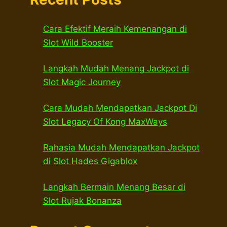
Cara Efektif Meraih Kemenangan di
Slot Wild Booster
Langkah Mudah Menang Jackpot di
Slot Magic Journey
Cara Mudah Mendapatkan Jackpot Di
Slot Legacy Of Kong MaxWays
Rahasia Mudah Mendapatkan Jackpot
di Slot Hades Gigablox
Langkah Bermain Menang Besar di
Slot Rujak Bonanza