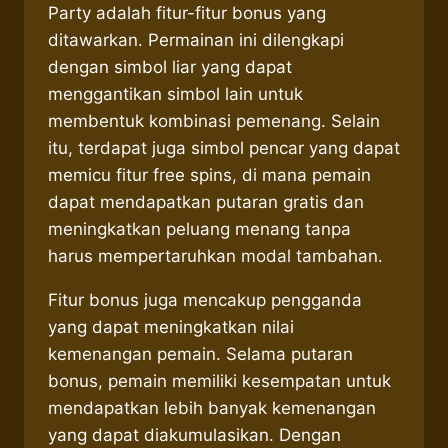
Party adalah fitur-fitur bonus yang
ditawarkan. Permainan ini dilengkapi
dengan simbol liar yang dapat
menggantikan simbol lain untuk
membentuk kombinasi pemenang. Selain
itu, terdapat juga simbol pencar yang dapat
memicu fitur free spins, di mana pemain
dapat mendapatkan putaran gratis dan
meningkatkan peluang menang tanpa
harus mempertaruhkan modal tambahan.
Fitur bonus juga mencakup pengganda
yang dapat meningkatkan nilai
kemenangan pemain. Selama putaran
bonus, pemain memiliki kesempatan untuk
mendapatkan lebih banyak kemenangan
yang dapat diakumulasikan. Dengan