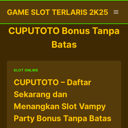
Skip
GAME SLOT TERLARIS 2K25
to
content
CUPUTOTO Bonus Tanpa
Batas
SLOT ONLINE
CUPUTOTO – Daftar
Sekarang dan
Menangkan Slot Vampy
Party Bonus Tanpa Batas