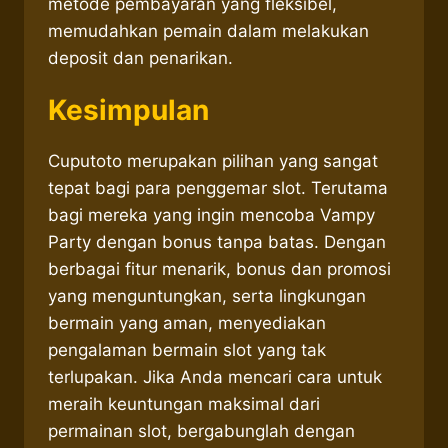
metode pembayaran yang fleksibel,
memudahkan pemain dalam melakukan
deposit dan penarikan.
Kesimpulan
Cuputoto merupakan pilihan yang sangat
tepat bagi para penggemar slot. Terutama
bagi mereka yang ingin mencoba Vampy
Party dengan bonus tanpa batas. Dengan
berbagai fitur menarik, bonus dan promosi
yang menguntungkan, serta lingkungan
bermain yang aman, menyediakan
pengalaman bermain slot yang tak
terlupakan. Jika Anda mencari cara untuk
meraih keuntungan maksimal dari
permainan slot, bergabunglah dengan